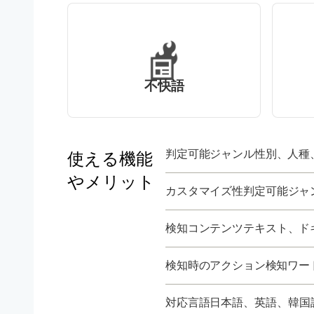
不快語
判定可能ジャンル
性別、人種
使える機能
やメリット
カスタマイズ性
判定可能ジャ
検知コンテンツ
テキスト、ド
検知時のアクション
検知ワー
対応言語
日本語、英語、韓国