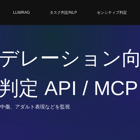
LLM/RAG
タスク判定/NLP
センシティブ判定
デレーション
 API / MCP
中傷、アダルト表現などを監視